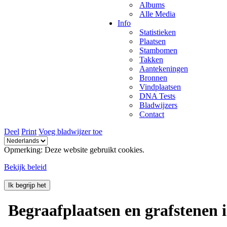
Albums
Alle Media
Info
Statistieken
Plaatsen
Stambomen
Takken
Aantekeningen
Bronnen
Vindplaatsen
DNA Tests
Bladwijzers
Contact
Deel
Print
Voeg bladwijzer toe
Opmerking: Deze website gebruikt cookies.
Bekijk beleid
Ik begrijp het
Begraafplaatsen en grafstenen 