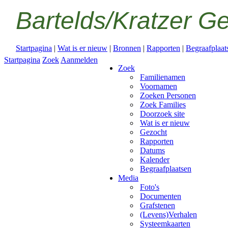
Bartelds/Kratzer G
Startpagina
|
Wat is er nieuw
|
Bronnen
|
Rapporten
|
Begraafplaat
Startpagina
Zoek
Aanmelden
Zoek
Familienamen
Voornamen
Zoeken Personen
Zoek Families
Doorzoek site
Wat is er nieuw
Gezocht
Rapporten
Datums
Kalender
Begraafplaatsen
Media
Foto's
Documenten
Grafstenen
(Levens)Verhalen
Systeemkaarten