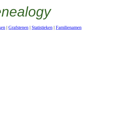
enealogy
sen
|
Grafstenen
|
Statistieken
|
Familienamen