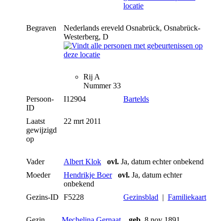
Begraven
Nederlands ereveld Osnabrück, Osnabrück-
Westerberg, D
Rij A
Nummer 33
Persoon-
I12904
Bartelds
ID
Laatst
22 mrt 2011
gewijzigd
op
Vader
Albert Klok
ovl.
Ja, datum echter onbekend
Moeder
Hendrikje Boer
ovl.
Ja, datum echter
onbekend
Gezins-ID
F5228
Gezinsblad
|
Familiekaart
Gezin
Mechelina Gernaat
,
geb.
8 nov 1891,