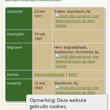
Geboorte
23 mrt
't Veen, Slochteren, NL
1911
Overlijden
19 sep
1997
Begraven
Herv. begraafplaats,
Siddeburen, Slochteren, NL
Partner
Menno Boekhoudt
|
F8667
Huwelijk
15 mei
Slochteren, NL
1933
Opmerking: Deze website
gebruikt cookies.