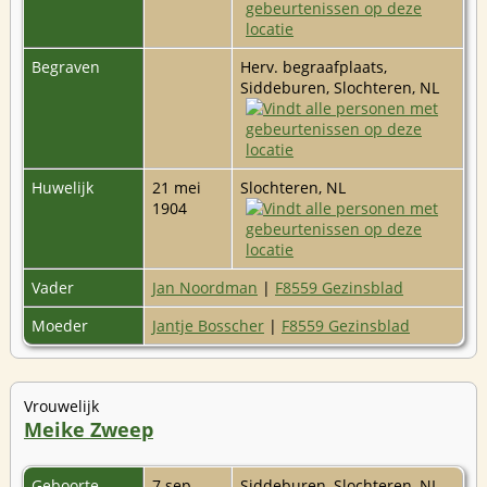
Begraven
Herv. begraafplaats,
Siddeburen, Slochteren, NL
Huwelijk
21 mei
Slochteren, NL
1904
Vader
Jan Noordman
|
F8559 Gezinsblad
Moeder
Jantje Bosscher
|
F8559 Gezinsblad
Vrouwelijk
Meike Zweep
Geboorte
7 sep
Siddeburen, Slochteren, NL