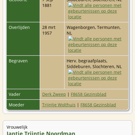
1881
Overlijden
28 mrt
Wagenborgen, Termunten,
1957
NL
Begraven
Herv. begraafplaats,
Siddeburen, Slochteren, NL
Vader
Derk Zweep
|
F8658 Gezinsblad
Moeder
Trijntje Wolthuis
|
F8658 Gezinsblad
Vrouwelijk
Jantje Trijntje Noordman